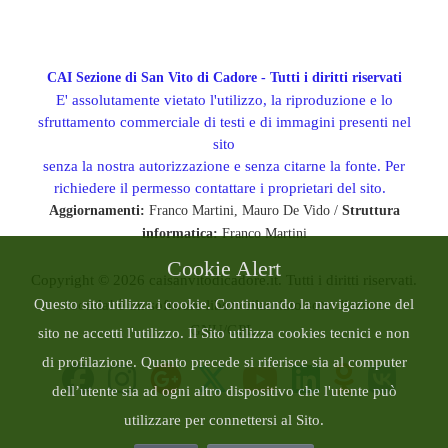
CAI Sezione di San Vito di Cadore - Tutti i diritti riservati
E' assolutamente vietato l'utilizzo, la riproduzione e lo
sfruttamento commerciale di testi e di immagini presenti nel
sito
senza la nostra autorizzazione e senza citarne la fonte. Per
richiedere il permesso contattare i proprietari del sito.
Aggiornamenti:
Franco Martini, Mauro De Vido /
Struttura
informatica:
Franco Martini
Cookie Alert
Copyright © 2026 caisanvitodicadore.it. Tutti i diritti riservati.
Questo sito utilizza i cookie. Continuando la navigazione del
Joomla!
è un software libero rilasciato sotto
licenza
GNU/GPL.
sito ne accetti l'utilizzo. Il Sito utilizza cookies tecnici e non
di profilazione. Quanto precede si riferisce sia al computer
dell’utente sia ad ogni altro dispositivo che l'utente può
utilizzare per connettersi al Sito.