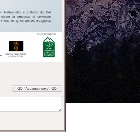
"_QQ_"Aggiungi nuovo"_QQ_"