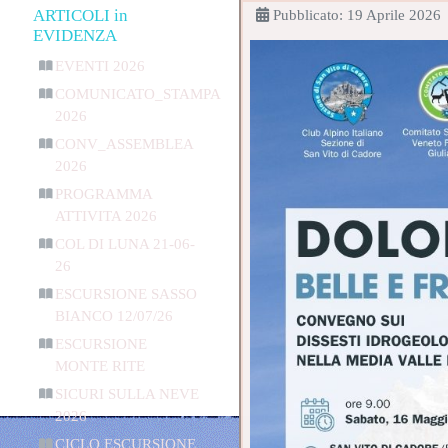
ARTICOLI in
Pubblicato: 19 Aprile 2026
EVIDENZA
EVENTI 2026
COMUNICATO_STAMPA
2026
CONV_ASSEMBLEA
2026
PROGRAMMA
ATTIVITA 2026
COL DI LUNA 21-06-
26
ESCURSIONE SASSO
BIANCO 12/07/26
ESCURSIONE
MONTE RITE
SICURI SULLA NEVE
2026
CICLO ESCURSIONE