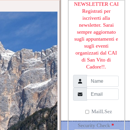
NEWSLETTER CAI
Registrati per
iscriverti alla
newsletter. Sarai
sempre aggiornato
sugli appuntamenti e
sugli eventi
organizzati dal CAI
di San Vito di
Cadore!!.
MailLSez
Security Check
*