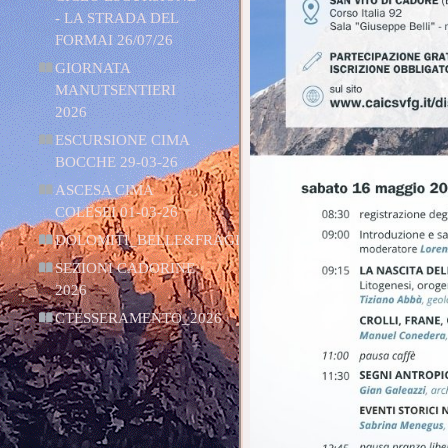
- LA STRADA DEL
FORMAI 26/07/26
GIORNATA
MANUTSENTIERI
2026
ESCURSIONE CIMA
BOCCHE 29-03-26
ASCESA CIMA
COLESEI 01-03-26
DOLOMITI_BELLE&FRAGILI
SEZIONI CADORINE
2026
CTESSERAMENTO_2026