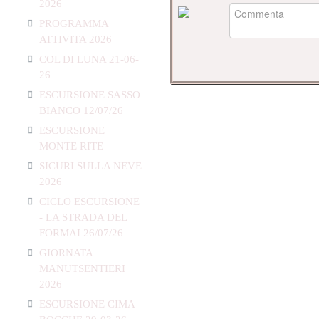
2026
PROGRAMMA
ATTIVITA 2026
COL DI LUNA 21-06-
26
ESCURSIONE SASSO
BIANCO 12/07/26
ESCURSIONE
MONTE RITE
SICURI SULLA NEVE
2026
CICLO ESCURSIONE
- LA STRADA DEL
FORMAI 26/07/26
GIORNATA
MANUTSENTIERI
2026
ESCURSIONE CIMA