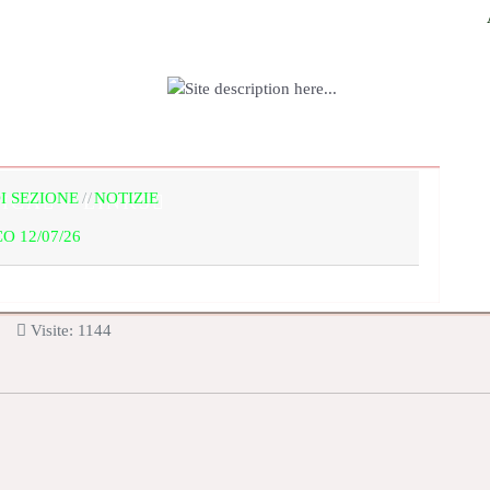
IONE
BACHECA E AGENDA
IL TERRIT
I SEZIONE
NOTIZIE
ICA
LINKS
O 12/07/26
Visite: 1144