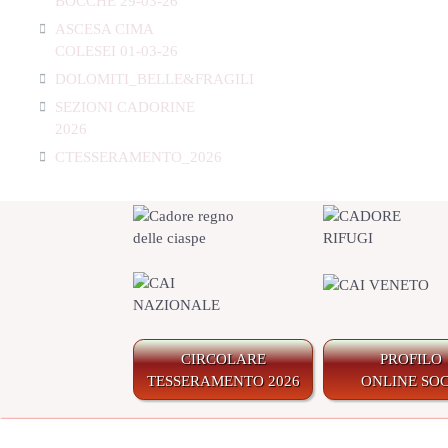
BOCCHE 29-03-26
ASCESA CIMA
COLESEI 01-03-26
DOLOMITI_BELLE&FRAGILI
SEZIONI CADORINE
2026
CTESSERAMENTO_2026
CIRCOLARE
PROFILO
TESSERAMENTO 2026
ONLINE SOC