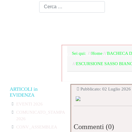
HOME PAGE
LA SEZ
Sei qui:
Home
BACHECA D
GALLERIA FOTOGRAF
ESCURSIONE SASSO BIANC
ARTICOLI in
Pubblicato: 02 Luglio 2026
EVIDENZA
EVENTI 2026
COMUNICATO_STAMPA
2026
Commenti (
0
)
CONV_ASSEMBLEA