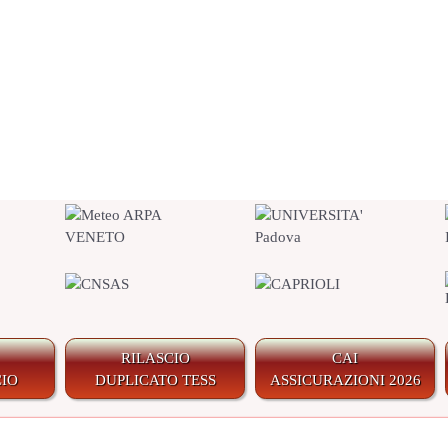
RILASCIO
CAI
IO
DUPLICATO TESS
ASSICURAZIONI 2026