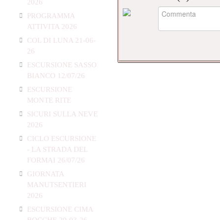
2026
PROGRAMMA
ATTIVITA 2026
COL DI LUNA 21-06-
26
ESCURSIONE SASSO
BIANCO 12/07/26
ESCURSIONE
MONTE RITE
SICURI SULLA NEVE
2026
CICLO ESCURSIONE
- LA STRADA DEL
FORMAI 26/07/26
GIORNATA
MANUTSENTIERI
2026
ESCURSIONE CIMA
BOCCHE 29-03-26