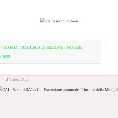
IONE
BACHECA E AGENDA
IL TERRIT
STORIA
BACHECA DI SEZIONE
NOTIZIE
ICA
LINKS
-2025
5
Visite: 3455