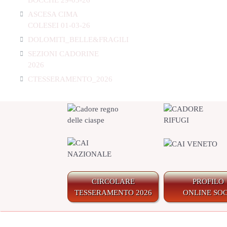
ASCESA CIMA
COLESEI 01-03-26
DOLOMITI_BELLE&FRAGILI
SEZIONI CADORINE
2026
CTESSERAMENTO_2026
CIRCOLARE
PROFILO
TESSERAMENTO 2026
ONLINE SOC